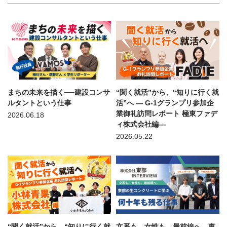
まちの未来を描く──建設コンサ
“聞く就活”から、“知りに行く就
ルタントという仕事
活”へ — G-1グランプリ参加企
業御礼訪問レポート 極東ファデ
2026.06.18
ィ株式会社編—
2026.05.22
“聞く就活”から、“知りに行く就
文系も、女性も、最前線へ。東