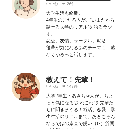
いいね！❤︎ 26件
大学生活も終盤。
4年生のこたろうが、“いまだから
話せる大学のリアル”を語るラジ
オ。
恋愛、友情、サークル、就活…
後輩が気になるあのテーマも、嘘
なくゆるっと話します。
教えて！先輩！
いいね！❤︎ 147件
大学2年生・あきちゃんが、ちょ
っと気になる“あれこれ”を先輩た
ちに聞きまくる！就活、恋愛、学
生生活のリアルまで、あきちゃん
ならではの素直で鋭い（!?）質問