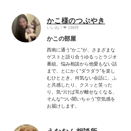
かこ様のつぶやき
いいね！❤︎ 198件
かこの部屋
西南に通う“かこ”が、さまざまな
ゲストと語り合うゆるっとラジオ
番組。悩み相談から他愛もない話
まで、とにかく“ダラダラ”を楽し
むひととき。何気ない会話に、ふ
と共感したり、クスッと笑った
り。気づけば耳が離せなくなる、
そんな“つい聞いちゃう”空気感を
お届けします。