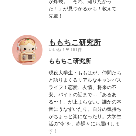
が炸裂。「それ、知りたかっ
た！」が見つかるかも！教えて！
先輩！
ももちこ研究所
いいね！❤︎ 161件
ももちこ研究所
現役大学生・ももはが、仲間たち
と語りまくるリアルなキャンパス
ライフ！恋愛、友情、将来の不
安、バイトの話まで…「あるあ
る〜！」が止まらない。誰かの本
音にうなずいたり、自分の気持ち
がちょっと楽になったり。大学生
活の“今”を、赤裸々にお届けしま
す！