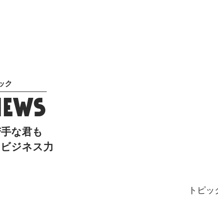
ック
NEWS
苦手な君も
くビジネス力
トピッ