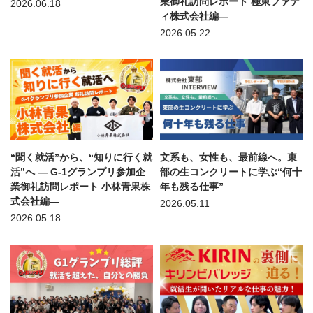
業御礼訪問レポート 極東ファデ
2026.06.18
ィ株式会社編—
2026.05.22
“聞く就活”から、“知りに行く就
文系も、女性も、最前線へ。東
活”へ — G-1グランプリ参加企
部の生コンクリートに学ぶ“何十
業御礼訪問レポート 小林青果株
年も残る仕事”
式会社編—
2026.05.11
2026.05.18