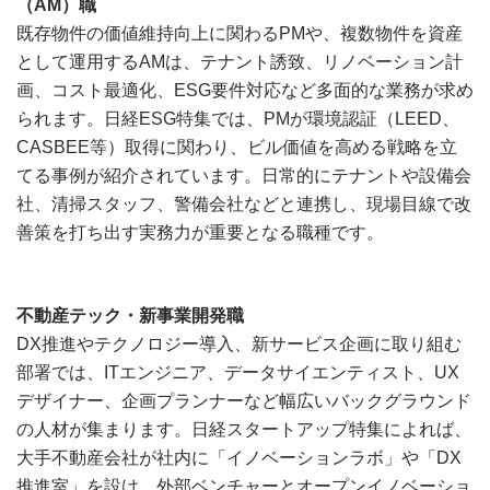
（AM）職
既存物件の価値維持向上に関わるPMや、複数物件を資産
として運用するAMは、テナント誘致、リノベーション計
画、コスト最適化、ESG要件対応など多面的な業務が求め
られます。日経ESG特集では、PMが環境認証（LEED、
CASBEE等）取得に関わり、ビル価値を高める戦略を立
てる事例が紹介されています。日常的にテナントや設備会
社、清掃スタッフ、警備会社などと連携し、現場目線で改
善策を打ち出す実務力が重要となる職種です。
不動産テック・新事業開発職
DX推進やテクノロジー導入、新サービス企画に取り組む
部署では、ITエンジニア、データサイエンティスト、UX
デザイナー、企画プランナーなど幅広いバックグラウンド
の人材が集まります。日経スタートアップ特集によれば、
大手不動産会社が社内に「イノベーションラボ」や「DX
推進室」を設け、外部ベンチャーとオープンイノベーショ