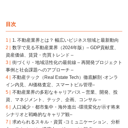
目次
1 |
1. 不動産業界とは？ 幅広いビジネス領域と最新動向
2 |
数字で見る不動産業界（2024年版）– GDP貢献度、
資産価値、賃貸・売買トレンド –
3 |
街づくり・地域活性化の最前線 – 再開発プロジェクト
事例と社会課題へのアプローチ –
4 |
不動産テック（Real Estate Tech）徹底解剖 -オンラ
イン内見、AI価格査定、スマートビル管理–
5 |
不動産業界の多彩なキャリアパス – 営業、開発、投
資、マネジメント、テック、企画、コンサル –
6 |
人口減少・都市集中・海外進出 -環境変化が示す将来
シナリオと戦略的なキャリア観–
7 |
求められるスキル・資質 -コミュニケーション、分析