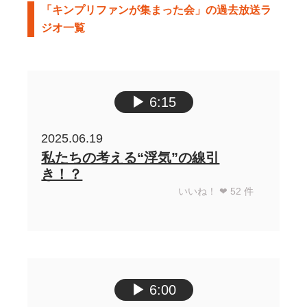
「キンプリファンが集まった会」の過去放送ラ
ジオ一覧
▶︎
6:15
2025.06.19
私たちの考える“浮気”の線引
き！？
いいね！ ❤︎
52
件
▶︎
6:00