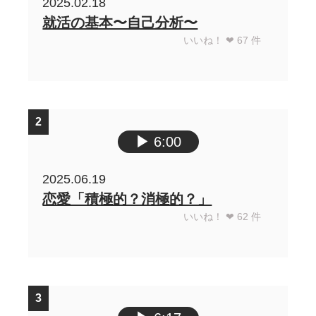
2025.02.18
就活の基本〜自己分析〜
いいね！ ❤︎
67
件
2
▶︎
6:00
2025.06.19
恋愛「積極的？消極的？」
いいね！ ❤︎
62
件
3