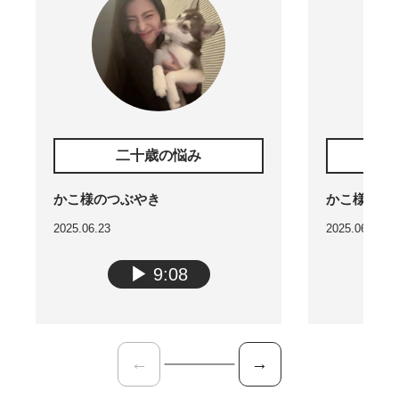
二十歳の悩み
少し
かこ様のつぶやき
かこ様のつ
2025.06.23
2025.06.23
▶︎
9:08
←
→