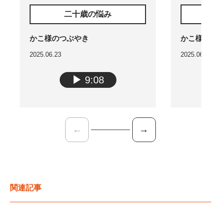
二十歳の悩み
少し
かこ様のつぶやき
かこ様のつ
2025.06.23
2025.06.23
▶︎
9:08
←
→
関連記事