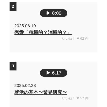
2
▶︎
6:00
2025.06.19
恋愛「積極的？消極的？」
いいね！ ❤︎
62
件
3
▶︎
6:17
2025.02.28
就活の基本〜業界研究〜
いいね！ ❤︎
57
件