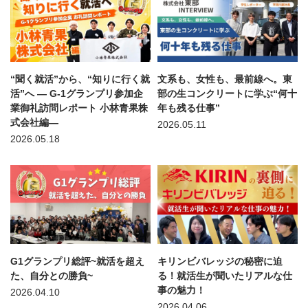
“聞く就活”から、“知りに行く就
文系も、女性も、最前線へ。東
活”へ — G-1グランプリ参加企
部の生コンクリートに学ぶ“何十
業御礼訪問レポート 小林青果株
年も残る仕事”
式会社編—
2026.05.11
2026.05.18
G1グランプリ総評~就活を超え
キリンビバレッジの秘密に迫
た、自分との勝負~
る！就活生が聞いたリアルな仕
事の魅力！
2026.04.10
2026.04.06