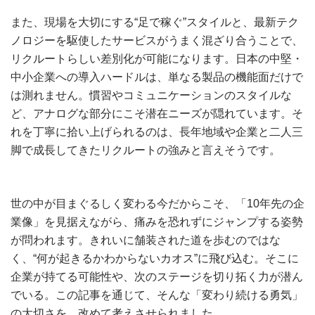
また、現場を大切にする“足で稼ぐ”スタイルと、最新テク
ノロジーを駆使したサービスがうまく混ざり合うことで、
リクルートらしい差別化が可能になります。日本の中堅・
中小企業への導入ハードルは、単なる製品の機能面だけで
は測れません。慣習やコミュニケーションのスタイルな
ど、アナログな部分にこそ潜在ニーズが隠れています。そ
れを丁寧に拾い上げられるのは、長年地域や企業と二人三
脚で成長してきたリクルートの強みと言えそうです。
世の中が目まぐるしく変わる今だからこそ、「10年先の企
業像」を見据えながら、痛みを恐れずにジャンプする姿勢
が問われます。きれいに舗装された道を歩むのではな
く、“何が起きるかわからないカオス”に飛び込む。そこに
企業が持てる可能性や、次のステージを切り拓く力が潜ん
でいる。この記事を通じて、そんな「変わり続ける勇気」
の大切さを、改めて考えさせられました。