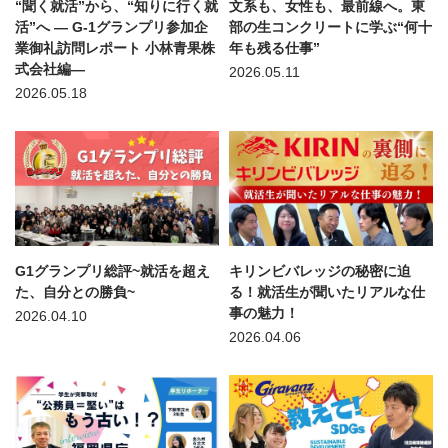
“聞く就活”から、“知りに行く就
文系も、女性も、最前線へ。東
活”へ — G-1グランプリ参加企
部の生コンクリートに学ぶ“何十
業御礼訪問レポート 小林青果株
年も残る仕事”
式会社編—
2026.05.11
2026.05.18
G1グランプリ総評~就活を超え
キリンビバレッジの秘密に迫
た、自分との勝負~
る！就活生が聞いたリアルな仕
事の魅力！
2026.04.10
2026.04.06