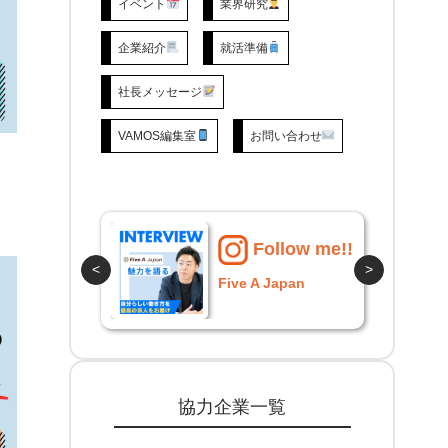
イベント
業界研究
企業紹介
就活準備
社長メッセージ
VAMOS編集室
お問い合わせ
llow me!!
Follow me!!
<
>
ィ
Five A Japan
協力企業一覧