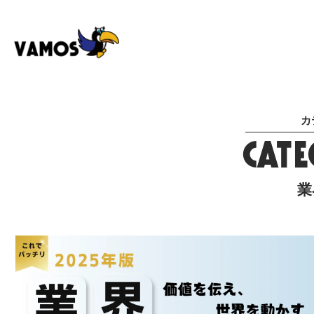
カ
CAT
業