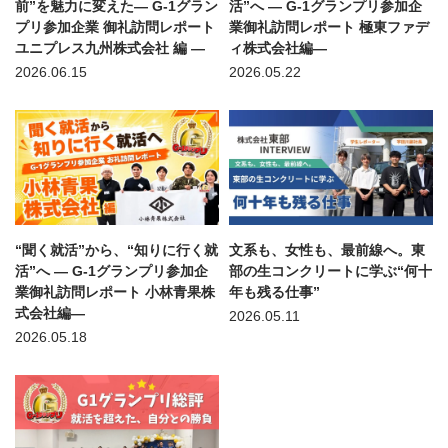
前”を魅力に変えた— G-1グラン
活”へ — G-1グランプリ参加企
プリ参加企業 御礼訪問レポート
業御礼訪問レポート 極東ファデ
ユニプレス九州株式会社 編 —
ィ株式会社編—
2026.06.15
2026.05.22
“聞く就活”から、“知りに行く就
文系も、女性も、最前線へ。東
活”へ — G-1グランプリ参加企
部の生コンクリートに学ぶ“何十
業御礼訪問レポート 小林青果株
年も残る仕事”
式会社編—
2026.05.11
2026.05.18