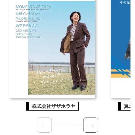
株式会社ザザホラヤ
翼エ
←
→