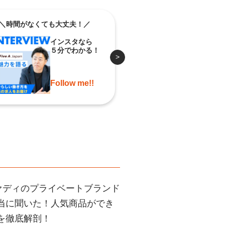
＼時間がなくても大丈夫！／
＼時間がなくても大丈
インスタなら
イン
５分でわかる！
５分
>
Follow me!!
Foll
ァディのプライベートブランド
当に聞いた！人気商品ができ
を徹底解剖！