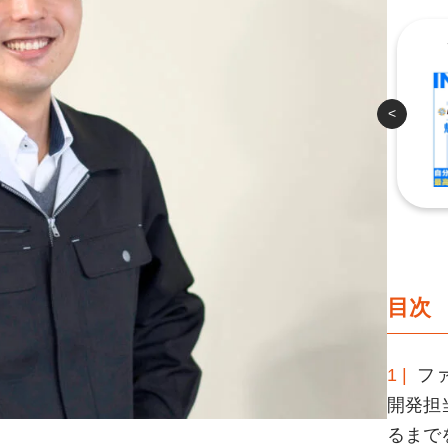
／
＼時間がなくても大丈夫！／
ら
インスタなら
る！
５分でわかる！
<
!!
Follow me!!
目次
1 |
フ
開発担
るまで