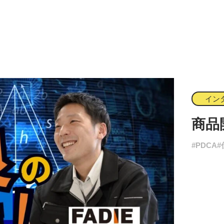
イン
商品
#PDCA
#