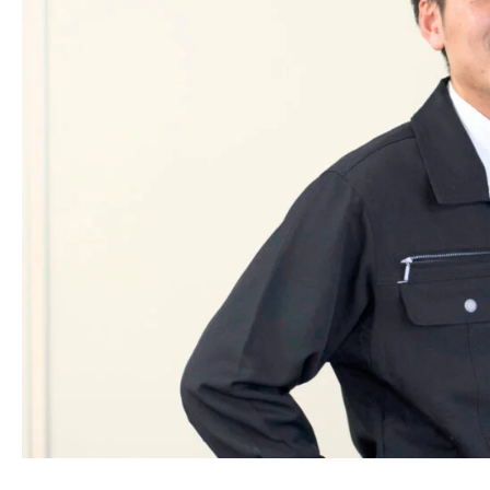
間がなくても大丈夫！／
＼時間がなくても大丈夫！
インスタなら
インスタな
５分でわかる！
５分でわか
Follow me!!
Follow me