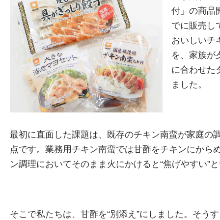
付」の商品
でに販売し
おいしいチ
を、家族が
に合わせた
ました。
最初に直面した課題は、既存のチキン南蛮が家庭の
点です。業務用チキン南蛮では甘酢をチキンにから
ン調理においてそのまま火にかけると“焦げやすい”
そこで私たちは、甘酢を“別添え”にしました。そう