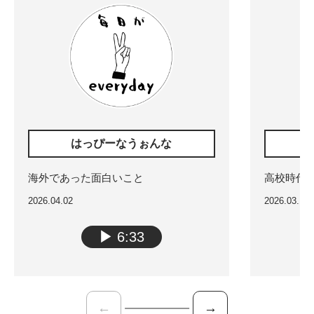
はっぴーなうぉんな
海外であった面白いこと
高校時代
2026.04.02
2026.03.13
▶︎
6:33
←
→