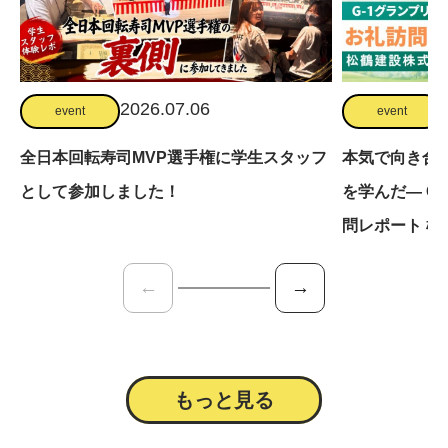
2026.07.06
event
event
全日本回転寿司MVP選手権に学生スタッフ
本気で向き合
として参加しました！
を学んだ— G
問レポート 松
←
→
もっと見る